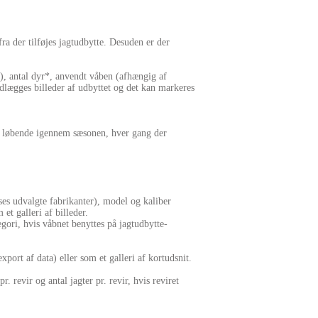
fra der tilføjes jagtudbytte. Desuden er der
er), antal dyr*, anvendt våben (afhængig af
dlægges billeder af udbyttet og det kan markeres
res løbende igennem sæsonen, hver gang der
es udvalgte fabrikanter), model og kaliber
et galleri af billeder.
egori, hvis våbnet benyttes på jagtudbytte-
ort af data) eller som et galleri af kortudsnit.
 revir og antal jagter pr. revir, hvis reviret