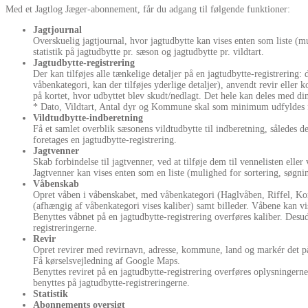
Med et Jagtlog Jæger-abonnement, får du adgang til følgende funktioner:
Jagtjournal
Overskuelig jagtjournal, hvor jagtudbytte kan vises enten som liste (mul
statistik på jagtudbytte pr. sæson og jagtudbytte pr. vildtart.
Jagtudbytte-registrering
Der kan tilføjes alle tænkelige detaljer på en jagtudbytte-registrering: 
våbenkategori, kan der tilføjes yderlige detaljer), anvendt revir ell
på kortet, hvor udbyttet blev skudt/nedlagt. Det hele kan deles med di
* Dato, Vildtart, Antal dyr og Kommune skal som minimum udfyldes fo
Vildtudbytte-indberetning
Få et samlet overblik sæsonens vildtudbytte til indberetning, således 
foretages en jagtudbytte-registrering.
Jagtvenner
Skab forbindelse til jagtvenner, ved at tilføje dem til vennelisten elle
Jagtvenner kan vises enten som en liste (mulighed for sortering, søgning
Våbenskab
Opret våben i våbenskabet, med våbenkategori (Haglvåben, Riffel, Kom
(afhængig af våbenkategori vises kaliber) samt billeder. Våbene kan vise
Benyttes våbnet på en jagtudbytte-registrering overføres kaliber. Desud
registreringerne.
Revir
Opret revirer med revirnavn, adresse, kommune, land og markér det på k
Få kørselsvejledning af Google Maps.
Benyttes reviret på en jagtudbytte-registrering overføres oplysningerne
benyttes på jagtudbytte-registreringerne.
Statistik
Abonnements oversigt