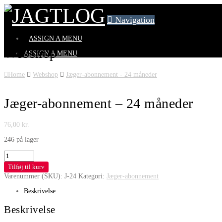
Navigation
ASSIGN A MENU
Webshop
ASSIGN A MENU
Home
Webshop
Jæger-abonnement - 24 måneder
Jæger-abonnement – 24 måneder
76,00
kr.
246 på lager
Jæger-
abonnement
Tilføj til kurv
-
Varenummer (SKU):
J-24
Kategori:
Jæger-abonnement
24
måneder
Beskrivelse
antal
Beskrivelse