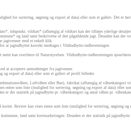
ighed for sortering, søgning og export af data) eller som et galleri. Det er her
dato*, tidspunkt, vildtart* (afhængig af vildtart kan der tilføjes yderlige detalj
er kommune* og land samt beskrivelse af den pågældende jagt. Desuden kan der ve
ne jagtvenner med et enkelt klik.
r at jagtudbyttet korrekt medtages i Vildtudbytte-indberetningen.
det nemt kan overføres til Naturstyrelsen. Vildtudbytte-indberetningen ajourfø
r ved at acceptere anmodninger fra jagtvenner.
 og export af data) eller som et galleri af profil billeder.
binationsvåben, Luftvåben eller Bue), fabrikat (afhængig af våbenkategori vis
s enten som liste (mulighed for sortering, søgning og export af data) eller som 
en er der statistik på jagtudbytte pr. våbenkategori og antal våben pr. våbenkat
ortet. Revirer kan vises enten som liste (mulighed for sortering, søgning og exp
 kommune, land samt kortmarkeringen. Desuden er der statistik på jagtudbytte pr.