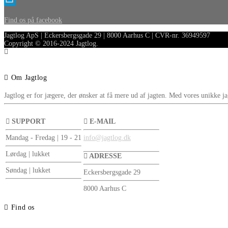
Find os på facebook
Jagtlog ApS | Eckersbergsgade 29 | 8000 Aarhus C | CVR-nr. 36949597
Copyright © 2016-2024 Jagtlog.
Om Jagtlog
Jagtlog er for jægere, der ønsker at få mere ud af jagten. Med vores unikke ja
SUPPORT
E-MAIL
Mandag - Fredag | 19 - 21
info@jagtlog.dk
Lørdag | lukket
ADRESSE
Søndag | lukket
Eckersbergsgade 29
8000 Aarhus C
Find os