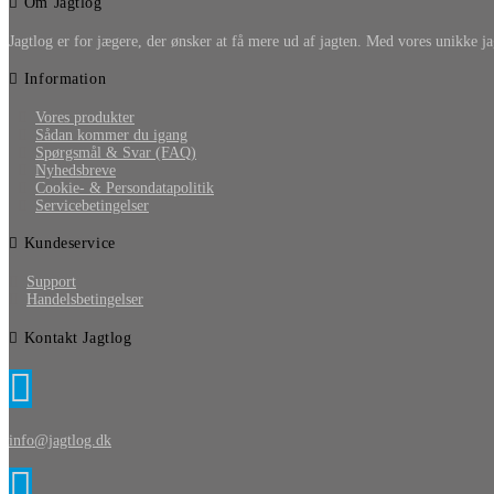
Om Jagtlog
Jagtlog er for jægere, der ønsker at få mere ud af jagten. Med vores unikke ja
Information
Vores produkter
Sådan kommer du igang
Spørgsmål & Svar (FAQ)
Nyhedsbreve
Cookie- & Persondatapolitik
Servicebetingelser
Kundeservice
Support
Handelsbetingelser
Kontakt Jagtlog
info@jagtlog.dk