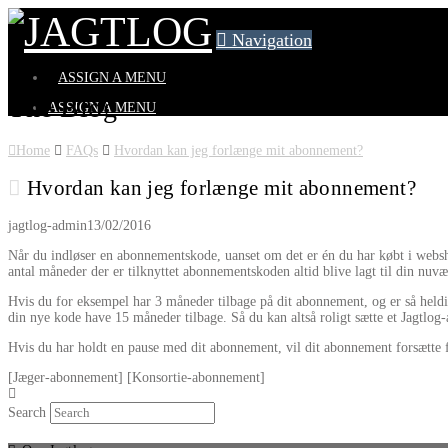
Navigation
ASSIGN A MENU
The Blog
ASSIGN A MENU
Home
FAQs
Hvordan kan jeg forlænge mit abonnement?
Hvordan kan jeg forlænge mit abonnement?
jagtlog-admin
13/02/2016
Når du indløser en abonnementskode, uanset om det er én du har købt i websho
antal måneder der er tilknyttet abonnementskoden altid blive lagt til din nu
Hvis du for eksempel har 3 måneder tilbage på dit abonnement, og er så heldi
din nye kode have 15 måneder tilbage. Så du kan altså roligt sætte et Jagtlog
Hvis du har holdt en pause med dit abonnement, vil dit abonnement forsætte 
[Jæger-abonnement] [Konsortie-abonnement]
Search