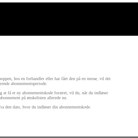
ppen, hos en forhandler eller har fået den på en messe, vil det
værende abonnementsperiode.
g at få et ny abonnementskode foræret, vil du, når du indløser
-abonnement på ønskelisten allerede nu.
fra den dato, hvor du indløser din abonnementskode.