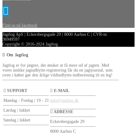
Find os på facebook
Jagtlog ApS | Eckersbergsgade 29 | 8000 Aarhus C | CVR-nr.
36949597
Copyright © 2016-2024 Jagtlog.
Om Jagtlog
Jagtlog er for jægere, der ønsker at få mere ud af jagten. Med
vores unikke jagtudbytte-registrering får du en jagtjournal, som
oven i købet gør den årlige vildtudbytte-indberetning til en leg!
SUPPORT
E-MAIL
Mandag - Fredag | 19 - 21
info@jagtlog.dk
Lørdag | lukket
ADRESSE
Søndag | lukket
Eckersbergsgade 29
8000 Aarhus C