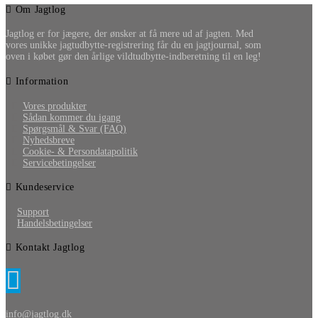
Om Jagtlog
Jagtlog er for jægere, der ønsker at få mere ud af jagten. Med
vores unikke jagtudbytte-registrering får du en jagtjournal, som
oven i købet gør den årlige vildtudbytte-indberetning til en leg!
Information
Vores produkter
Sådan kommer du igang
Spørgsmål & Svar (FAQ)
Nyhedsbreve
Cookie- & Persondatapolitik
Servicebetingelser
Kundeservice
Support
Handelsbetingelser
Kontakt Jagtlog
info@jagtlog.dk