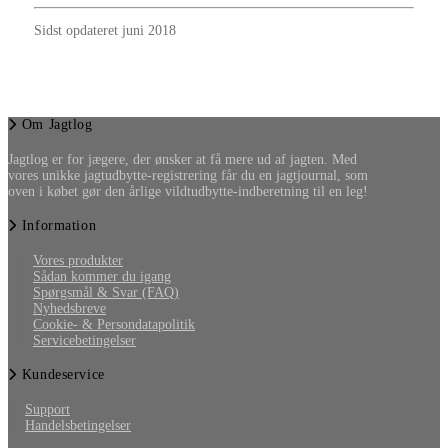
Sidst opdateret juni 2018
Om Jagtlog
Jagtlog er for jægere, der ønsker at få mere ud af jagten. Med
vores unikke jagtudbytte-registrering får du en jagtjournal, som
oven i købet gør den årlige vildtudbytte-indberetning til en leg!
Information
Vores produkter
Sådan kommer du igang
Spørgsmål & Svar (FAQ)
Nyhedsbreve
Cookie- & Persondatapolitik
Servicebetingelser
Kundeservice
Support
Handelsbetingelser