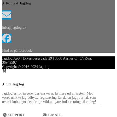
Kontakt Jagtlog
info@jagtlog.dk
Find os på facebook
Jagtlog ApS | Eckersbergsgade 29 | 8000 Aarhus C | CVR-nr.
36949597
Copyright © 2016-2024 Jagtlog.
Om Jagtlog
Jagtlog er for jægere, der ønsker at få mere ud af jagten. Med
vores unikke jagtudbytte-registrering får du en jagtjournal, som
oven i købet gør den årlige vildtudbytte-indberetning til en leg!
SUPPORT
E-MAIL