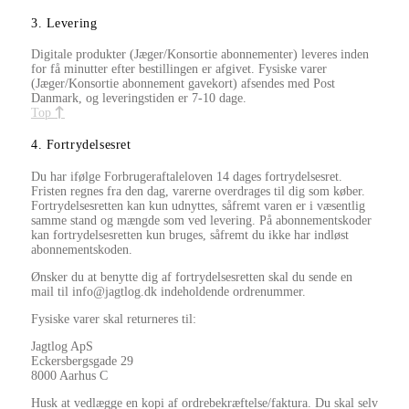
3. Levering
Digitale produkter (Jæger/Konsortie abonnementer) leveres inden
for få minutter efter bestillingen er afgivet. Fysiske varer
(Jæger/Konsortie abonnement gavekort) afsendes med Post
Danmark, og leveringstiden er 7-10 dage.
Top
4. Fortrydelsesret
Du har ifølge Forbrugeraftaleloven 14 dages fortrydelsesret.
Fristen regnes fra den dag, varerne overdrages til dig som køber.
Fortrydelsesretten kan kun udnyttes, såfremt varen er i væsentlig
samme stand og mængde som ved levering. På abonnementskoder
kan fortrydelsesretten kun bruges, såfremt du ikke har indløst
abonnementskoden.
Ønsker du at benytte dig af fortrydelsesretten skal du sende en
mail til info@jagtlog.dk indeholdende ordrenummer.
Fysiske varer skal returneres til:
Jagtlog ApS
Eckersbergsgade 29
8000 Aarhus C
Husk at vedlægge en kopi af ordrebekræftelse/faktura. Du skal selv