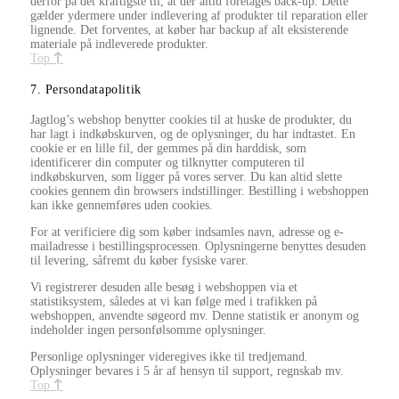
derfor på det kraftigste til, at der altid foretages back-up. Dette
gælder ydermere under indlevering af produkter til reparation eller
lignende. Det forventes, at køber har backup af alt eksisterende
materiale på indleverede produkter.
Top
7. Persondatapolitik
Jagtlog’s webshop benytter cookies til at huske de produkter, du
har lagt i indkøbskurven, og de oplysninger, du har indtastet. En
cookie er en lille fil, der gemmes på din harddisk, som
identificerer din computer og tilknytter computeren til
indkøbskurven, som ligger på vores server. Du kan altid slette
cookies gennem din browsers indstillinger. Bestilling i webshoppen
kan ikke gennemføres uden cookies.
For at verificiere dig som køber indsamles navn, adresse og e-
mailadresse i bestillingsprocessen. Oplysningerne benyttes desuden
til levering, såfremt du køber fysiske varer.
Vi registrerer desuden alle besøg i webshoppen via et
statistiksystem, således at vi kan følge med i trafikken på
webshoppen, anvendte søgeord mv. Denne statistik er anonym og
indeholder ingen personfølsomme oplysninger.
Personlige oplysninger videregives ikke til tredjemand.
Oplysninger bevares i 5 år af hensyn til support, regnskab mv.
Top