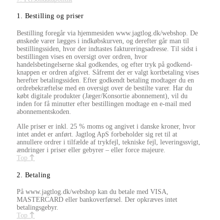
1. Bestilling og priser
Bestilling foregår via hjemmesiden www.jagtlog.dk/webshop. De
ønskede varer lægges i indkøbskurven, og derefter går man til
bestillingssiden, hvor der indtastes faktureringsadresse. Til sidst i
bestillingen vises en oversigt over ordren, hvor
handelsbetingelserne skal godkendes, og efter tryk på godkend-
knappen er ordren afgivet. Såfremt der er valgt kortbetaling vises
herefter betalingssiden. Efter godkendt betaling modtager du en
ordrebekræftelse med en oversigt over de bestilte varer. Har du
købt digitale produkter (Jæger/Konsortie abonnement), vil du
inden for få minutter efter bestillingen modtage en e-mail med
abonnementskoden.
Alle priser er inkl. 25 % moms og angivet i danske kroner, hvor
intet andet er anført. Jagtlog ApS forbeholder sig ret til at
annullere ordrer i tilfælde af trykfejl, tekniske fejl, leveringssvigt,
ændringer i priser eller gebyrer – eller force majeure.
Top
2. Betaling
På www.jagtlog.dk/webshop kan du betale med VISA,
MASTERCARD eller bankoverførsel. Der opkræves intet
betalingsgebyr.
Top