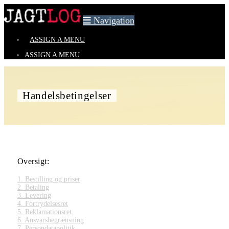
Navigation
ASSIGN A MENU
ASSIGN A MENU
Handelsbetingelser
Oversigt:
1. Bestilling og priser
2. Betaling
3. Levering
4. Fortrydelsesret
5. Reklamationsret
6. Ansvarsbegrænsning
7. Persondatapolitik