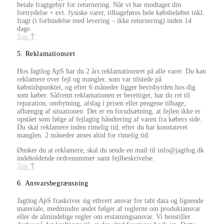
betale fragtgebyr for returnering. Når vi har modtaget din
fortrydelse + evt. fysiske varer, tilbageføres hele købsbeløbet inkl.
fragt (i forbindelse med levering – ikke returnering) inden 14
dage.
Top
5. Reklamationsret
Hos Jagtlog ApS har du 2 års reklamationsret på alle varer. Du kan
reklamere over fejl og mangler, som var tilstede på
købstidspunktet, og efter 6 måneder ligger bevisbyrden hos dig
som køber. Såfremt reklamationen er berettiget, har du ret til
reparation, ombytning, afslag i prisen eller pengene tilbage,
afhængig af situationen. Det er en forudsætning, at fejlen ikke er
opstået som følge af fejlagtig håndtering af varen fra købers side.
Du skal reklamere inden rimelig tid, efter du har konstateret
manglen. 2 måneder anses altid for rimelig tid.
Ønsker du at reklamere, skal du sende en mail til info@jagtlog.dk
indeholdende ordrenummer samt fejlbeskrivelse.
Top
6. Ansvarsbegrænsning
Jagtlog ApS fraskriver sig ethvert ansvar for tabt data og lignende
materiale, medmindre andet følger af reglerne om produktansvar
eller de almindelige regler om erstatningsansvar. Vi henstiller